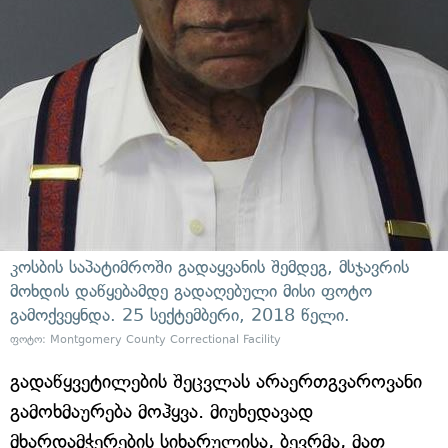
კოსბის საპატიმროში გადაყვანის შემდეგ, მსჯავრის
მოხდის დაწყებამდე გადაღებული მისი ფოტო
გამოქვეყნდა. 25 სექტემბერი, 2018 წელი.
ფოტო: Montgomery County Correctional Facility
გადაწყვეტილების შეცვლას არაერთგვაროვანი
გამოხმაურება მოჰყვა. მიუხედავად
მხარდამჭერების სიხარულისა, ბევრმა, მათ