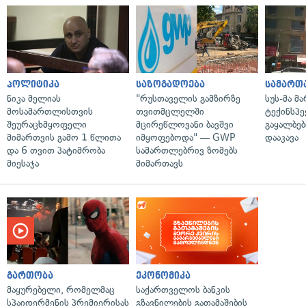
პოლიტიკა
საზოგადოება
სამართ
ნიკა მელიას
"რუსთაველის გამზირზე
სუს-მა მ
მოსამართლისთვის
თვითმცლელში
ტექინსპე
შეურაცხმყოფელი
მცირეწლოვანი ბავშვი
გაყალბებ
მიმართვის გამო 1 წლითა
იმყოფებოდა" — GWP
დააკავა
და 6 თვით პატიმრობა
სამართლებრივ ზომებს
მიესაჯა
მიმართავს
გართობა
ეკონომიკა
მაყურებელი, რომელმაც
საქართველოს ბანკის
სპაიდერმენის პრემიერისას
გზავნილების გათამაშების