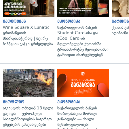
ეკონომიკა
ეკონომიკა
გართობ
Wine Square X Lunatic
საქართველოს ბანკის
ქვიზი: გ
ერთმანეთის
Student Card-ისა და
ადამიანი
მხარდასაჭერად | მცირე
sCool Card-ის
ბიზნესის ჯაჭვი გრძელდება
მფლობელები ქუთაისში
ტრანსპორტზე შეღავათიანი
ტარიფით ისარგებლებენ
მსოფლიო
ეკონომიკა
აგვისტოს ომიდან 18 წელი
საქართველოს ბანკის
გავიდა — ევროპული
მობილბანკის მორიგი
სახელმწიფოების საგარეო
განახლება — ახალი
უწყებების განცხადებები
შესაძლებლობები