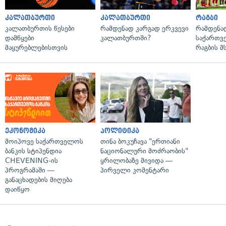
კალათბურთი
კალათბურთი
რაგბი
კალათბურთის წესები
რამდენად კარგად ერკვევი
რამდენა
დამწყები
კალათბურთში?
საქართვ
მაყურებლებისთვის
რაგბის 
ეკონომიკა
პოლიტიკა
მოიპოვე საქართველოს
თინა ბოკუჩავა "ერთიანი
ბანკის სტიპენდია
ნაციონალური მოძრაობის"
CHEVENING-ის
ყრილობაზე მივიდა —
პროგრამაში —
პირველი კომენტარი
განაცხადების მიღება
დაიწყო