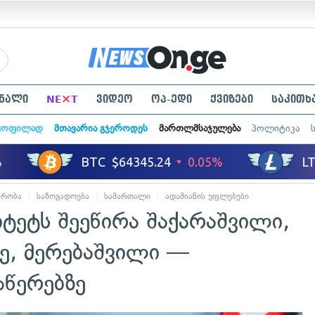
×
ნალი
NE
T
ვიდეო
ოპ-ედი
ქვიზები
საკითხ
ყოფილად
მთავარია გჯეროდეს
მართლმსაჯულება
პოლიტიკა
ვრობა
საზოგადოება
სამართალი
ადამიანის უფლებები
იტეტს შეეწირა შაქარაშვილი,
ძე, მერებაშვილი —
აწერებზე