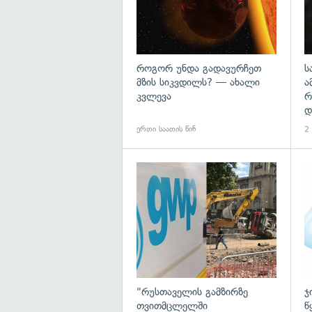
როგორ უნდა გადავურჩეთ
ს
მზის სიკვდილს? — ახალი
ა
კვლევა
რ
დ
ერთი საათის წინ
2 
გა
"რუსთაველის გამზირზე
ჯ
თვითმცლელში
წ