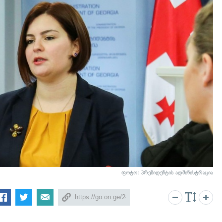
ფოტო: პრეზიდენტის ადმინისტრაცია