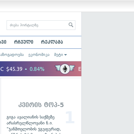
ავი
რჩეული
რეკლამა
საზოგადოება
ეკონომიკა
მეტი
კვირის ტოპ-5
გიგა ავალიანის საქმეზე
არასრულწლოვანი ნ.ი.
"ჯანმთელობის ჯგუფურად,