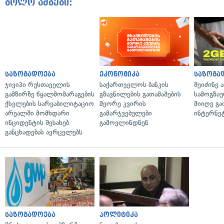
ბოლო ამბები:
საზოგადოება
ეკონომიკა
საზოგა
ჯივიპი რუსთაველის
საქართველოს ბანკის
შეიძინე 
გამზირზე წყალმომარაგების
გზავნილების გათამაშების
სამოგზა
ქსელების სარეაბილიტაციო
მეორე კვირის
მიიღე გ
არეალში მომხდარი
გამარჯვებულები
ინტერნე
ინციდენტის შესახებ
გამოვლინდნენ
განცხადებას ავრცელებს
საზოგადოება
პოლიტიკა