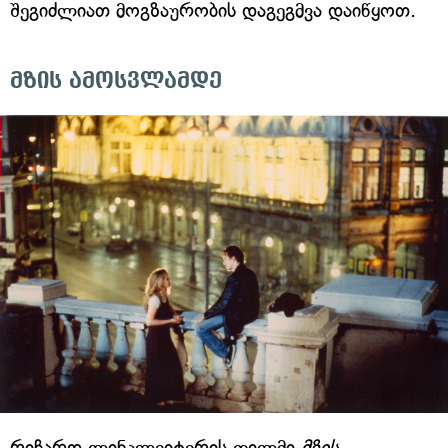
შეგიძლიათ მოგზაურობის დაგეგმვა დაიწყოთ.
მზის ამოსვლამდე
რიჩარდ ლინკლეიტერის ფილმი
მზის