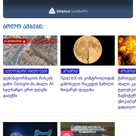
ბოლო ამბები:
ხელოვნური ინტელექტი
კოსმოსი
კოსმოსი
დეზინფორმაციის რისკის
SpaceX-ის კონტროლიდან
ქართველ
გამო Google-მა ახალი AI
გამოსული რაკეტის ნაწილი
ახალი კვ
ხელსაწყო ერთ დღეში
მთვარეს დაეჯახა
ტელესკო
გააუქმა
მაგნიტუ
უნიკალუ
გადაიღო