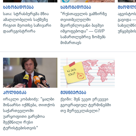
საზოგადოება
საზოგადოება
მსოფლ
საია: სტრასბურგმა მზია
"რუსთაველის გამზირზე
აგვისტო
ამაღლობელის საქმეზე
თვითმცლელში
გავიდა 
რიგით მეოთხე საჩივარი
მცირეწლოვანი ბავშვი
სახელმწ
დაარეგისტრირა
იმყოფებოდა" — GWP
უწყებები
სამართლებრივ ზომებს
მიმართავს
პოლიტიკა
მეცნიერება
ირაკლი კობახიძე: "ყალბი
ქვიზი: შენ უკეთ ერკვევი
შინაარსი იქმნება, თითქოს
გეოგრაფიულ ტერმინებში
საქართველოში
თუ მერვეკლასელი?
უარყოფითი გარემოა
შექმნილი რუსი
ტურისტებისთვის"