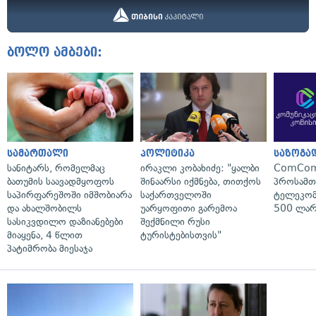
ბოლო ამბები:
სამართალი
პოლიტიკა
საზოგა
სანიტარს, რომელმაც
ირაკლი კობახიძე: "ყალბი
ComCom
ბათუმის საავადმყოფოს
შინაარსი იქმნება, თითქოს
პროსამ
საპირფარეშოში იმშობიარა
საქართველოში
ტელეკომ
და ახალშობილს
უარყოფითი გარემოა
500 ლარ
სასიკვდილო დაზიანებები
შექმნილი რუსი
მიაყენა, 4 წლით
ტურისტებისთვის"
პატიმრობა მიესაჯა