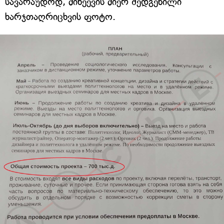
სავარაუდოდ, მიხეევის მიერ შედგენილი
ხარჯთაღრიცხვის ფოტო.