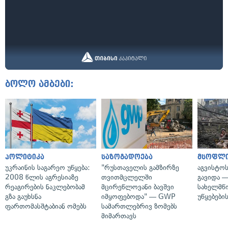
ბოლო ამბები:
პოლიტიკა
საზოგადოება
მსოფლ
უკრაინის საგარეო უწყება:
"რუსთაველის გამზირზე
აგვისტო
2008 წლის აგრესიაზე
თვითმცლელში
გავიდა 
რეაგირების ნაკლებობამ
მცირეწლოვანი ბავშვი
სახელმწ
გზა გაუხსნა
იმყოფებოდა" — GWP
უწყებები
ფართომასშტაბიან ომებს
სამართლებრივ ზომებს
მიმართავს