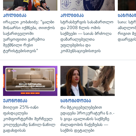
პოლიტიკა
პოლიტიკა
საზოგა
ირაკლი კობახიძე: "ყალბი
სტრასბურგის სასამართლო
საია: სტ
შინაარსი იქმნება, თითქოს
და 2008 წლის ომის
ამაღლობ
საქართველოში
საქმეები — საიას ბრძოლა
რიგით მ
უარყოფითი გარემოა
დაზარალებულთა
დაარეგი
შექმნილი რუსი
უფლებებისა და
ტურისტებისთვის"
კომპენსაციებისთვის
ეკონომიკა
საზოგადოება
მიიღეთ 25%-იანი
რა მტკიცებულებებით
ფასდაკლება
ედავება პროკურატურა ნ.ი.-
კომფორტერში შერჩეულ
ს გიგა ავალიანის საქმეზე
კოლექციაზე ნაწილ-ნაწილ
ძალადობის წაქეზებას —
გადახდისას
საქმის დეტალები