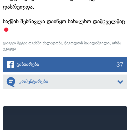
დასრულდა.
საქმის შესწავლა დაიწყო სახალხო დამცველმაც.
გაიგეთ მეტი:
ოჯახში ძალადობა
,
ნიკოლოზ ბასილაშვილი
,
ირმა
ჭკადუა
37
გაზიარება
კომენტარები