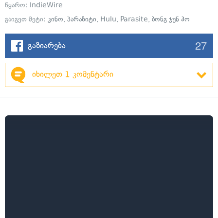
წყარო:
IndieWire
გაიგეთ მეტი:
კინო
,
პარაზიტი
,
Hulu
,
Parasite
,
ბონგ ჯუნ ჰო
27
გაზიარება
იხილეთ 1 კომენტარი