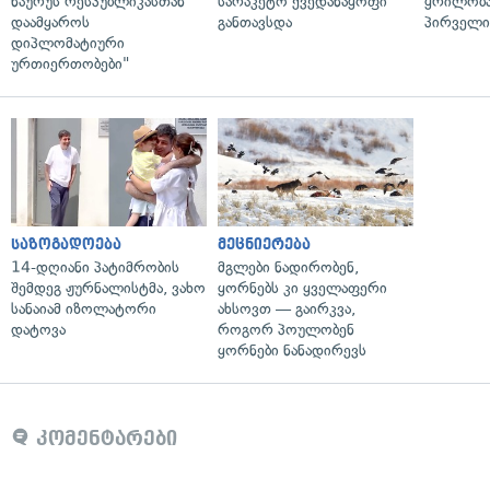
ნაურუს რესპუბლიკასთან
სარაკეტო ქვედანაყოფი
ყრილობა
დაამყაროს
განთავსდა
პირველი
დიპლომატიური
ურთიერთობები"
საზოგადოება
მეცნიერება
14-დღიანი პატიმრობის
მგლები ნადირობენ,
შემდეგ ჟურნალისტმა, ვახო
ყორნებს კი ყველაფერი
სანაიამ იზოლატორი
ახსოვთ — გაირკვა,
დატოვა
როგორ პოულობენ
ყორნები ნანადირევს
კომენტარები