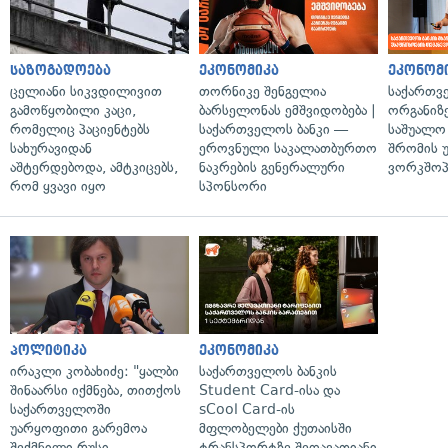
საზოგადოება
ეკონომიკა
ეკონომ
ცელიანი სიკვდილივით
თორნიკე შენგელია
საქართვ
გამოწყობილი კაცი,
ბარსელონას ემშვიდობება |
ორგანიზე
რომელიც პაციენტებს
საქართველოს ბანკი —
საშუალო 
სახურავიდან
ეროვნული საკალათბურთო
შრომის 
აშტერდებოდა, ამტკიცებს,
ნაკრების გენერალური
ვორკშოპ
რომ ყვავი იყო
სპონსორი
პოლიტიკა
ეკონომიკა
ირაკლი კობახიძე: "ყალბი
საქართველოს ბანკის
შინაარსი იქმნება, თითქოს
Student Card-ისა და
საქართველოში
sCool Card-ის
უარყოფითი გარემოა
მფლობელები ქუთაისში
შექმნილი რუსი
ტრანსპორტზე შეღავათიანი