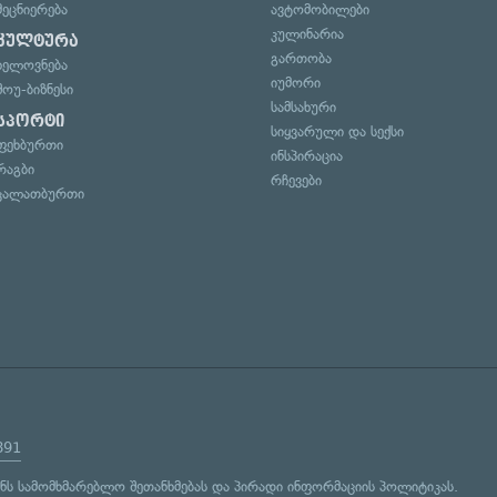
მეცნიერება
ავტომობილები
კულინარია
კულტურა
გართობა
ხელოვნება
იუმორი
შოუ-ბიზნესი
სამსახური
სპორტი
სიყვარული და სექსი
ფეხბურთი
ინსპირაცია
რაგბი
რჩევები
კალათბურთი
891
ენს
სამომხმარებლო შეთანხმებას
და
პირადი ინფორმაციის პოლიტიკას
.