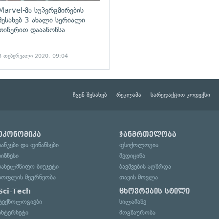
Marvel-მა სუპერგმირების
შესახებ 3 ახალი სერიალი
თიზერით დააანონსა
3 თებერვალი 2020, 09:04
ჩვენ შესახებ
რეკლამა
სარედაქციო კოდექსი
ეკონომიკა
ჯანმრთელობა
ბანკები და ფინანსები
ფსიქოლოგია
ბიზნესი
მედიცინა
სახელმწიფო ბიუჯეტი
ბავშვების აღზრდა
სოფლის მეურნეობა
თავის მოვლა
Sci-Tech
ცხოვრების სტილი
ტექნოლოგიები
სილამაზე
ინტერნეტი
მოგზაურობა