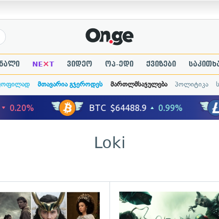
×
ნალი
NE
T
ვიდეო
ოპ-ედი
ქვიზები
საკითხ
ყოფილად
მთავარია გჯეროდეს
მართლმსაჯულება
პოლიტიკა
Loki
ადახედვა
გადახედვა