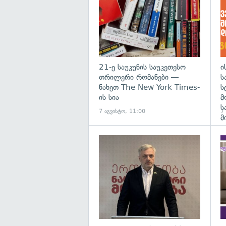
21-ე საუკუნის საუკეთესო
ი
თრილერი რომანები —
ს
ნახეთ The New York Times-
ს
ის სია
მ
ს
7 აგვისტო, 11:00
7
მ
გა