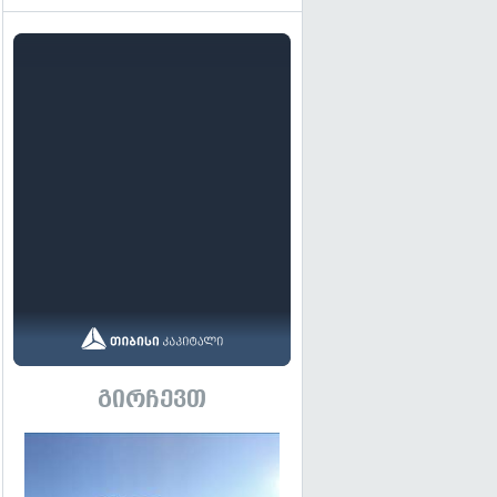
გირჩევთ
გადახედვა