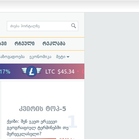
ავი
რჩეული
რეკლამა
საზოგადოება
ეკონომიკა
მეტი
კვირის ტოპ-5
ქვიზი: შენ უკეთ ერკვევი
გეოგრაფიულ ტერმინებში თუ
მერვეკლასელი?