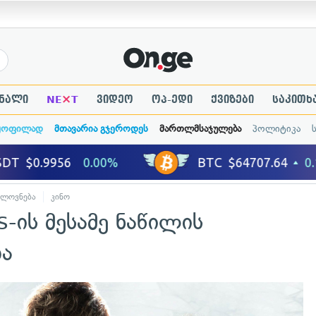
×
ნალი
NE
T
ვიდეო
ოპ-ედი
ქვიზები
საკითხ
ყოფილად
მთავარია გჯეროდეს
მართლმსაჯულება
პოლიტიკა
ელოვნება
კინო
s-ის მესამე ნაწილის
ბა