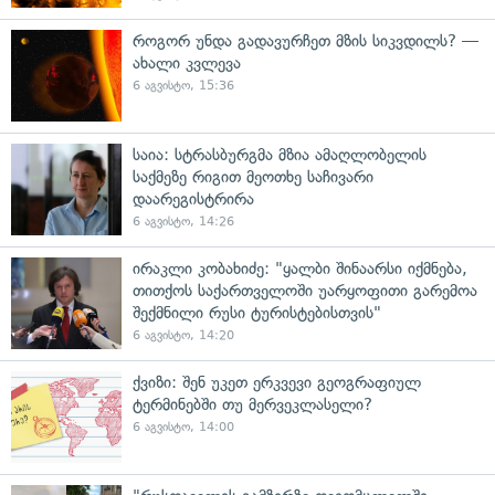
როგორ უნდა გადავურჩეთ მზის სიკვდილს? —
ახალი კვლევა
6 აგვისტო, 15:36
საია: სტრასბურგმა მზია ამაღლობელის
საქმეზე რიგით მეოთხე საჩივარი
დაარეგისტრირა
6 აგვისტო, 14:26
ირაკლი კობახიძე: "ყალბი შინაარსი იქმნება,
თითქოს საქართველოში უარყოფითი გარემოა
შექმნილი რუსი ტურისტებისთვის"
6 აგვისტო, 14:20
ქვიზი: შენ უკეთ ერკვევი გეოგრაფიულ
ტერმინებში თუ მერვეკლასელი?
6 აგვისტო, 14:00