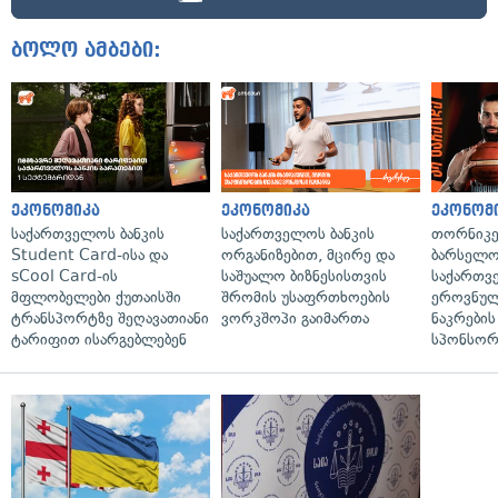
ბოლო ამბები:
ეკონომიკა
ეკონომიკა
ეკონომ
საქართველოს ბანკის
საქართველოს ბანკის
თორნიკე
Student Card-ისა და
ორგანიზებით, მცირე და
ბარსელონ
sCool Card-ის
საშუალო ბიზნესისთვის
საქართვ
მფლობელები ქუთაისში
შრომის უსაფრთხოების
ეროვნულ
ტრანსპორტზე შეღავათიანი
ვორკშოპი გაიმართა
ნაკრები
ტარიფით ისარგებლებენ
სპონსორ