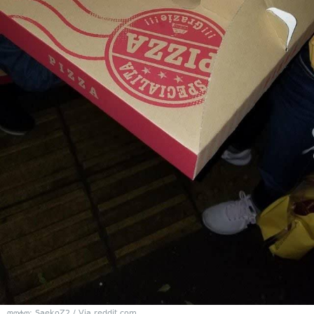
ფოტო: SaekoZ2 / Via reddit.com