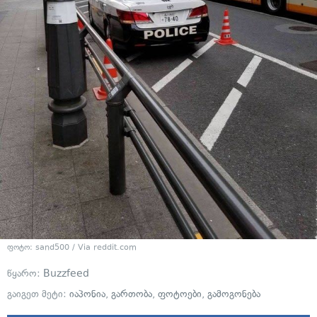
ფოტო: sand500 / Via reddit.com
წყარო:
Buzzfeed
გაიგეთ მეტი:
იაპონია
,
გართობა
,
ფოტოები
,
გამოგონება