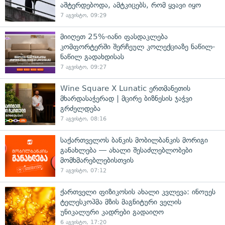
აშტერდებოდა, ამტკიცებს, რომ ყვავი იყო
7 აგვისტო, 09:29
მიიღეთ 25%-იანი ფასდაკლება
კომფორტერში შერჩეულ კოლექციაზე ნაწილ-
ნაწილ გადახდისას
7 აგვისტო, 09:27
Wine Square X Lunatic ერთმანეთის
მხარდასაჭერად | მცირე ბიზნესის ჯაჭვი
გრძელდება
7 აგვისტო, 08:16
საქართველოს ბანკის მობილბანკის მორიგი
განახლება — ახალი შესაძლებლობები
მომხმარებლებისთვის
7 აგვისტო, 07:12
ქართველი ფიზიკოსის ახალი კვლევა: ინოუეს
ტელესკოპმა მზის მაგნიტური ველის
უნიკალური კადრები გადაიღო
6 აგვისტო, 17:20