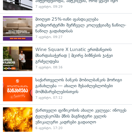
აშტერდებოდა, ამტკიცებს, რომ ყვავი იყო
7 აგვისტო, 09:29
მიიღეთ 25%-იანი ფასდაკლება
კომფორტერში შერჩეულ კოლექციაზე ნაწილ-
ნაწილ გადახდისას
7 აგვისტო, 09:27
Wine Square X Lunatic ერთმანეთის
მხარდასაჭერად | მცირე ბიზნესის ჯაჭვი
გრძელდება
7 აგვისტო, 08:16
საქართველოს ბანკის მობილბანკის მორიგი
განახლება — ახალი შესაძლებლობები
მომხმარებლებისთვის
7 აგვისტო, 07:12
ქართველი ფიზიკოსის ახალი კვლევა: ინოუეს
ტელესკოპმა მზის მაგნიტური ველის
უნიკალური კადრები გადაიღო
6 აგვისტო, 17:20