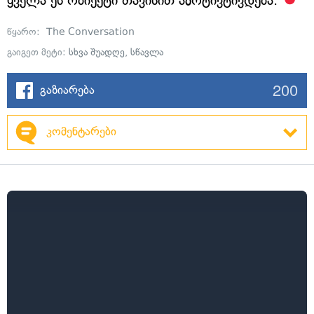
ყველა ეს ობიექტი თავისით ამოტივტივდება.
წყარო:
The Conversation
გაიგეთ მეტი:
სხვა შუადღე
,
სწავლა
200
გაზიარება
კომენტარები