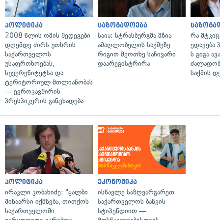
პოლიტიკა
საზოგადოება
საზოგა
2008 წლის ომის შედეგები
საია: სტრასბურგმა მზია
რა მტკი
დღემდე ძირს უთხრის
ამაღლობელის საქმეზე
ედავება 
საქართველოს
რიგით მეოთხე საჩივარი
ს გიგა ა
უსაფრთხოებას,
დაარეგისტრირა
ძალადობი
სუვერენიტეტსა და
საქმის დ
ტერიტორიულ მთლიანობას
— ევროკავშირის
პრესპიკერის განცხადება
პოლიტიკა
ეკონომიკა
ირაკლი კობახიძე: "ყალბი
ისწავლე საზღვარგარეთ
შინაარსი იქმნება, თითქოს
საქართველოს ბანკის
საქართველოში
სტიპენდიით —