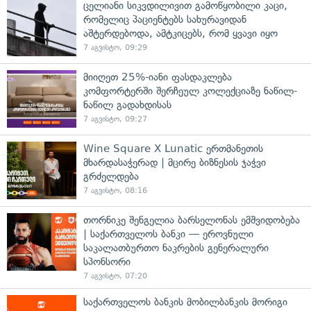
ცელიანი სიკვდილივით გამოწყობილი კაცი,
რომელიც პაციენტებს სახურავიდან
აშტერდებოდა, ამტკიცებს, რომ ყვავი იყო
7 აგვისტო, 09:29
მიიღეთ 25%-იანი ფასდაკლება
კომფორტერში შერჩეულ კოლექციაზე ნაწილ-
ნაწილ გადახდისას
7 აგვისტო, 09:27
Wine Square X Lunatic ერთმანეთის
მხარდასაჭერად | მცირე ბიზნესის ჯაჭვი
გრძელდება
7 აგვისტო, 08:16
თორნიკე შენგელია ბარსელონას ემშვიდობება
| საქართველოს ბანკი — ეროვნული
საკალათბურთო ნაკრების გენერალური
სპონსორი
7 აგვისტო, 07:20
საქართველოს ბანკის მობილბანკის მორიგი