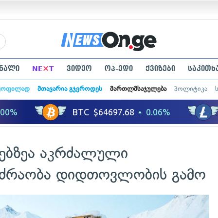
×
ნალი
NE
T
ვიდეო
ოპ-ედი
ქვიზები
საკითხ
ყოფილად
მთავარია გჯეროდეს
მართლმსაჯულება
პოლიტიკა
ზებზეა აკრძალული
ოძრაობა დიდთოვლობის გამო