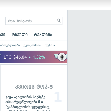
ავი
რჩეული
რეკლამა
საზოგადოება
ეკონომიკა
მეტი
კვირის ტოპ-5
გიგა ავალიანის საქმეზე
არასრულწლოვანი ნ.ი.
"ჯანმთელობის ჯგუფურად,