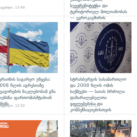
სუვერენიტეტსა და
 აგვისტო, 13:40
7 აგვისტო, 13:35
ტერიტორიულ მთლიანობას
— ევროკავშირის
პრესპიკერის განცხადება
გადახედვა
კრაინის საგარეო უწყება:
სტრასბურგის სასამართლო
008 წლის აგრესიაზე
და 2008 წლის ომის
ეაგირების ნაკლებობამ გზა
საქმეები — საიას ბრძოლა
აუხსნა ფართომასშტაბიან
დაზარალებულთა
მებს
უფლებებისა და
 აგვისტო, 12:50
7 აგვისტო, 11:53
კომპენსაციებისთვის
დახედვა