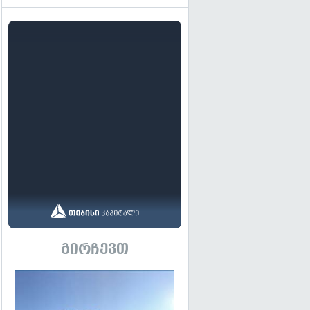
გირჩევთ
გადახედვა