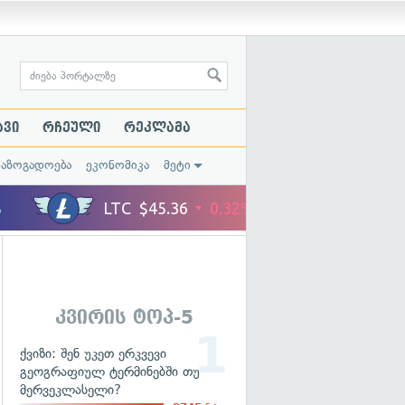
ავი
რჩეული
რეკლამა
საზოგადოება
ეკონომიკა
მეტი
კვირის ტოპ-5
ქვიზი: შენ უკეთ ერკვევი
გეოგრაფიულ ტერმინებში თუ
მერვეკლასელი?