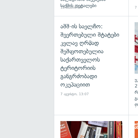
საქმის დეტალები
18 საათის წინ
7
აშშ-ის საელჩო:
შეერთებული შტატები
კვლავ ღრმად
შეშფოთებულია
საქართველოს
ტერიტორიის
განგრძობადი
უ
ოკუპაციით
2
რ
7 აგვისტო, 13:07
გ
ო
7
გა