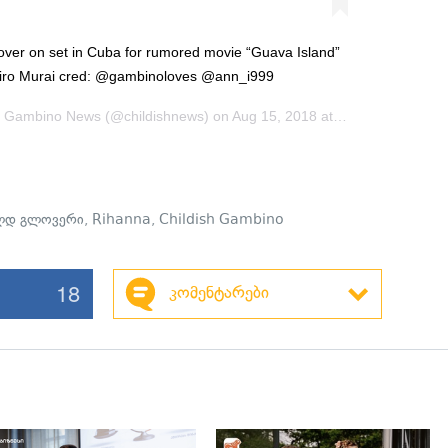
ver on set in Cuba for rumored movie “Guava Island”
Hiro Murai cred: @gambinoloves @ann_i999
sh Gambino News
(@childishnews) on
Aug 15, 2018 at 6:08pm PDT
ლდ გლოვერი
,
Rihanna
,
Childish Gambino
18
კომენტარები