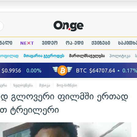
×
ნალი
NE
T
ვიდეო
ოპ-ედი
ქვიზები
საკითხ
ყოფილად
მთავარია გჯეროდეს
მართლმსაჯულება
პოლიტიკა
ტურა
ხელოვნება
მუსიკა
შოუ-ბიზნესი
ლდ გლოვერი ფილმში ერთად
ეთ ტრეილერი