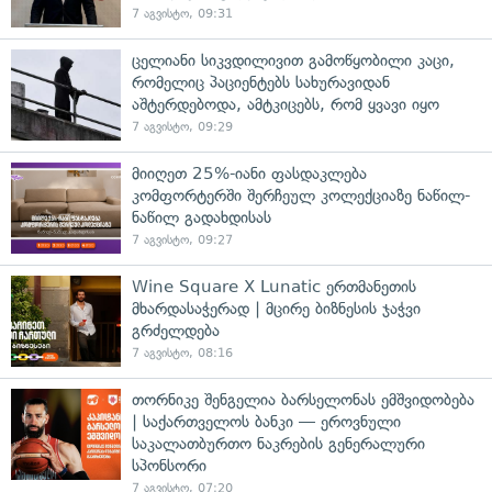
7 აგვისტო, 09:31
ცელიანი სიკვდილივით გამოწყობილი კაცი,
რომელიც პაციენტებს სახურავიდან
აშტერდებოდა, ამტკიცებს, რომ ყვავი იყო
7 აგვისტო, 09:29
მიიღეთ 25%-იანი ფასდაკლება
კომფორტერში შერჩეულ კოლექციაზე ნაწილ-
ნაწილ გადახდისას
7 აგვისტო, 09:27
Wine Square X Lunatic ერთმანეთის
მხარდასაჭერად | მცირე ბიზნესის ჯაჭვი
გრძელდება
7 აგვისტო, 08:16
თორნიკე შენგელია ბარსელონას ემშვიდობება
| საქართველოს ბანკი — ეროვნული
საკალათბურთო ნაკრების გენერალური
სპონსორი
7 აგვისტო, 07:20