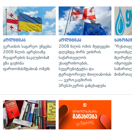
პოლიტიკა
პოლიტიკა
საზოგა
უკრაინის საგარეო უწყება:
2008 წლის ომის შედეგები
"რუსთავ
2008 წლის აგრესიაზე
დღემდე ძირს უთხრის
თვითმც
რეაგირების ნაკლებობამ
საქართველოს
მცირეწლ
გზა გაუხსნა
უსაფრთხოებას,
იმყოფებ
ფართომასშტაბიან ომებს
სუვერენიტეტსა და
სამართლ
ტერიტორიულ მთლიანობას
მიმართა
— ევროკავშირის
პრესპიკერის განცხადება