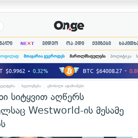
×
ნალი
NE
T
ვიდეო
ოპ-ედი
ქვიზები
საკითხ
ყოფილად
მთავარია გჯეროდეს
მართლმსაჯულება
პოლიტიკა
კულტურა
ხელოვნება
ცნობილი ადამიანები
ი სიტყვით აღწერს
ლსაც Westworld-ის მესამე
ბს