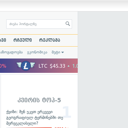
ავი
რჩეული
რეკლამა
საზოგადოება
ეკონომიკა
მეტი
კვირის ტოპ-5
ქვიზი: შენ უკეთ ერკვევი
გეოგრაფიულ ტერმინებში თუ
მერვეკლასელი?