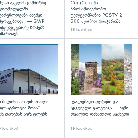
რუსთაველის გამზირზე
ComCom-მა
ვითმცლელში
პროსამთავრობო
ცირეწლოვანი ბავშვი
ტელეკომპანია POSTV 2
მყოფებოდა" — GWP
500 ლარით დააჯარიმა
ამართლებრივ ზომებს
 საათის წინ
18 საათის წინ
იმართავს
გადახედვა
თბილისის თავისუფალი
ცვალებადი ფერები და
ნდუსტრიული ზონა"
უცვლელი ესთეტიკა — ჩემი
ანცხადებას ავრცელებს
თვალით დანახული სვანეთი
 საათის წინ
19 საათის წინ