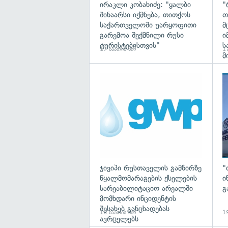
ირაკლი კობახიძე: "ყალბი
"
შინაარსი იქმნება, თითქოს
თ
საქართველოში უარყოფითი
მ
გარემოა შექმნილი რუსი
ი
ტურისტებისთვის"
ს
17 საათის წინ
17
მ
ჯივიპი რუსთაველის გამზირზე
"
წყალმომარაგების ქსელების
ი
სარეაბილიტაციო არეალში
გ
მომხდარი ინციდენტის
შესახებ განცხადებას
18 საათის წინ
19
ავრცელებს