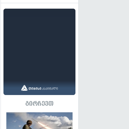
გირჩევთ
გადახედვა