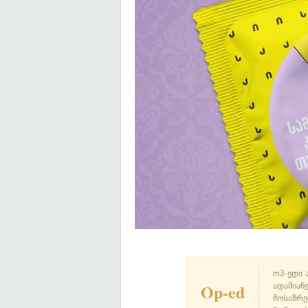
ოპ-ედი 
Op-ed
ადამიან
მოსაზრე