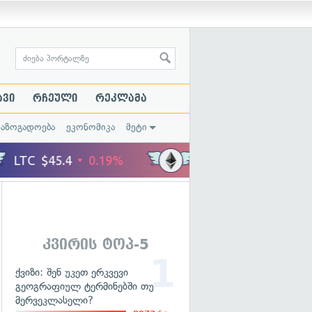
ავი
რჩეული
რეკლამა
საზოგადოება
ეკონომიკა
მეტი
კვირის ტოპ-5
ქვიზი: შენ უკეთ ერკვევი
გეოგრაფიულ ტერმინებში თუ
მერვეკლასელი?