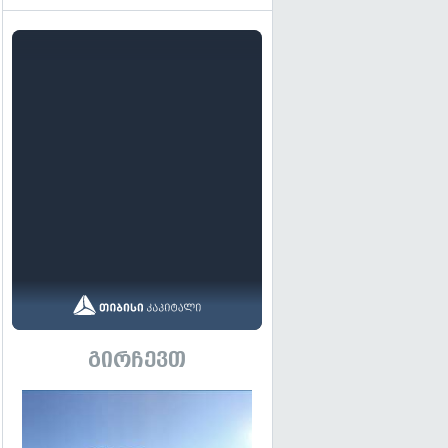
გირჩევთ
გადახედვა