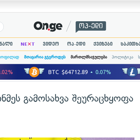
×
ნალი
NE
T
ვიდეო
ოპ-ედი
ქვიზები
საკითხ
ყოფილად
მთავარია გჯეროდეს
მართლმსაჯულება
პოლიტიკა
ინმეს გამოსახვა შეურაცხყოფა