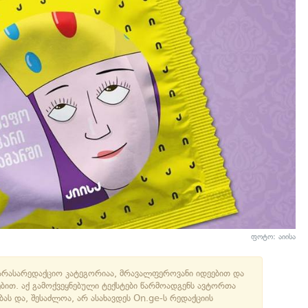
ფოტო:
აიისა
არასარედაქციო კატეგორიაა, მრავალფეროვანი იდეებით და
ებით. აქ გამოქვეყნებული ტექსტები წარმოადგენს ავტორთა
ბას და, შესაძლოა, არ ასახავდეს On.ge-ს რედაქციის