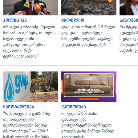
პოლიტიკა
მსოფლიო
საზოგა
ირაკლი კობახიძე: "ყალბი
აგვისტოს ომიდან 18 წელი
რა მტკი
შინაარსი იქმნება, თითქოს
გავიდა — ევროპული
ედავება 
საქართველოში
სახელმწიფოების საგარეო
ს გიგა ა
უარყოფითი გარემოა
უწყებების განცხადებები
ძალადობი
შექმნილი რუსი
საქმის დ
ტურისტებისთვის"
საზოგადოება
ეკონომიკა
"რუსთაველის გამზირზე
მიიღეთ 25%-იანი
თვითმცლელში
ფასდაკლება
მცირეწლოვანი ბავშვი
კომფორტერში შერჩეულ
იმყოფებოდა" — GWP
კოლექციაზე ნაწილ-ნაწილ
სამართლებრივ ზომებს
გადახდისას