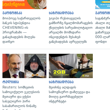
ეკონომიკა
საზოგადოება
ეკონომ
მოიპოვე საქართველოს
ჯივიპი რუსთაველის
საგანძურ
ბანკის სტიპენდია
გამზირზე წყალმომარაგების
ახალი თ
CHEVENING-ის
ქსელების სარეაბილიტაციო
ახალი შა
პროგრამაში —
არეალში მომხდარი
გამარჯვე
განაცხადების მიღება
ინციდენტის შესახებ
000-ლარ
დაიწყო
განცხადებას ავრცელებს
ფონდი
რელიგია
საზოგადოება
Reuters: სომხეთის
შეიძინე ალდაგის
სამოციქულო ეკლესიის
სამოგზაურო დაზღვევა და
მეთაური და ექვსი
მიიღე გაორმაგებული
სასულიერო პირი
ინტერნეტი
სასამართლოს წინაშე