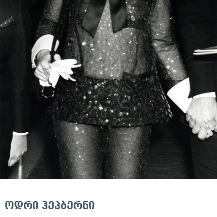
ოდრი ჰეპბერნი