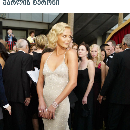
შარლიზ ტერონი