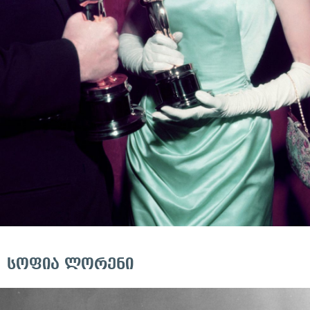
სოფია ლორენი