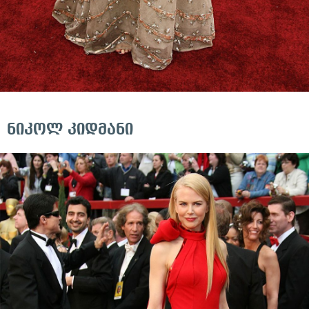
ნიკოლ კიდმანი