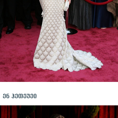
ენ ჰეთეუეი