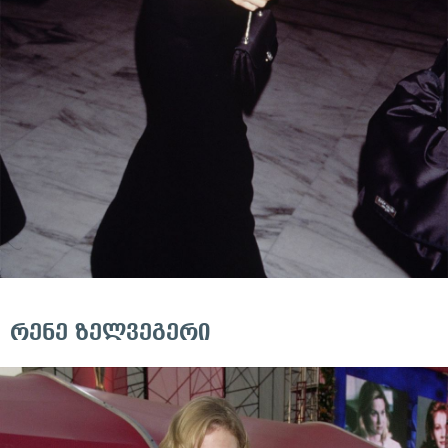
რენე ზელვეგერი