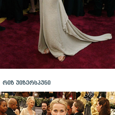
რიზ უიზერსპუნი