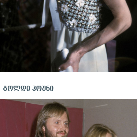
გოლდი ჰოუნი