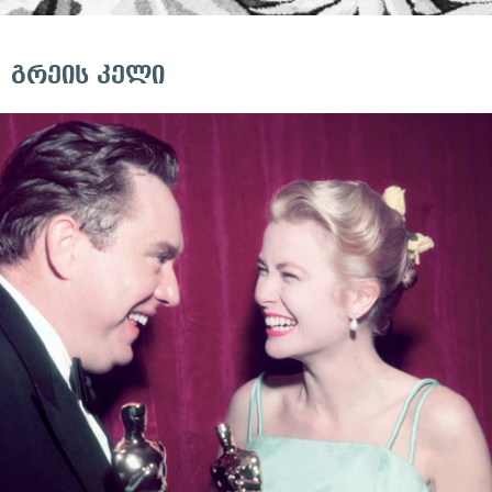
გრეის კელი