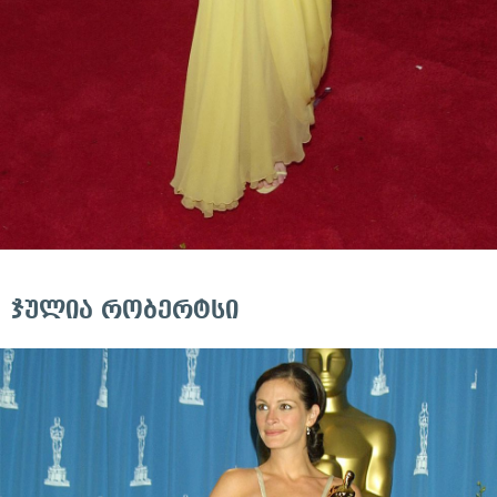
ჯულია რობერტსი