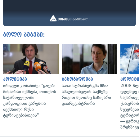
ბოლო ამბები:
პოლიტიკა
საზოგადოება
პოლიტი
ირაკლი კობახიძე: "ყალბი
საია: სტრასბურგმა მზია
2008 წლ
შინაარსი იქმნება, თითქოს
ამაღლობელის საქმეზე
დღემდე 
საქართველოში
რიგით მეოთხე საჩივარი
საქართვ
უარყოფითი გარემოა
დაარეგისტრირა
უსაფრთხ
შექმნილი რუსი
სუვერენი
ტურისტებისთვის"
ტერიტორ
— ევროკ
პრესპიკე