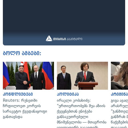
ბოლო ამბები:
კონფლიქტები
პოლიტიკა
კრიმინ
Reuters: რუსეთში
ირაკლი კობახიძე:
გიგა ავა
ჩრდილოეთ კორეის
"ურთიერთობებს შუა აზიის
არასრულ
სარაკეტო ქვედანაყოფი
ქვეყნებთან ენიჭება
"ჯანმთე
განთავსდა
განსაკუთრებული
განზრახ 
მნიშვნელობა — მთავრობა
წაქეზები
ყველაფერს გააკეთებს
დააკავეს