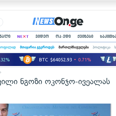
×
ნალი
NE
T
ვიდეო
ოპ-ედი
ქვიზები
საკითხ
ყოფილად
მთავარია გჯეროდეს
მართლმსაჯულება
პოლიტიკა
ო
ვილი ნგოზი ოკონჯო-ივეალას