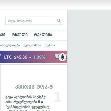
ავი
რჩეული
რეკლამა
საზოგადოება
ეკონომიკა
მეტი
კვირის ტოპ-5
გიგა ავალიანის საქმეზე
არასრულწლოვანი ნ.ი.
"ჯანმთელობის ჯგუფურად,