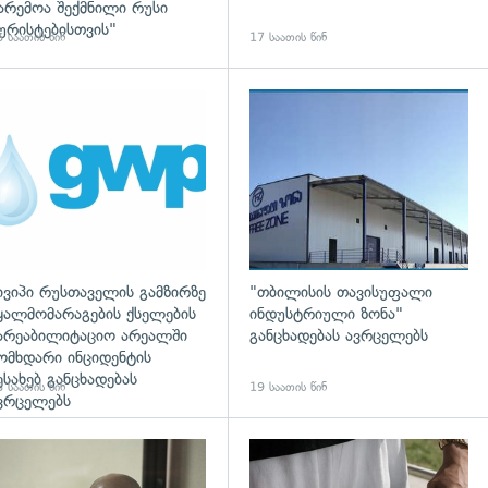
არემოა შექმნილი რუსი
ურისტებისთვის"
 საათის წინ
17 საათის წინ
დახედვა
ივიპი რუსთაველის გამზირზე
"თბილისის თავისუფალი
ყალმომარაგების ქსელების
ინდუსტრიული ზონა"
არეაბილიტაციო არეალში
განცხადებას ავრცელებს
ომხდარი ინციდენტის
ესახებ განცხადებას
 საათის წინ
19 საათის წინ
ვრცელებს
დახედვა
გადახედვა