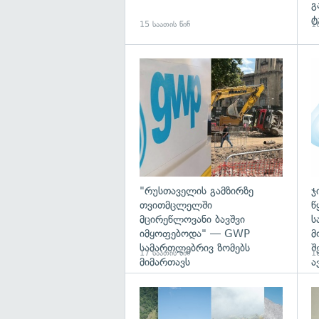
გ
ტ
15 საათის წინ
16
გა
"რუსთაველის გამზირზე
ჯ
თვითმცლელში
წ
მცირეწლოვანი ბავშვი
ს
იმყოფებოდა" — GWP
მ
სამართლებრივ ზომებს
შ
17 საათის წინ
18
მიმართავს
ა
გა