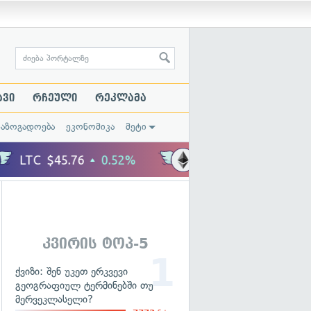
ავი
რჩეული
რეკლამა
საზოგადოება
ეკონომიკა
მეტი
კვირის ტოპ-5
ქვიზი: შენ უკეთ ერკვევი
გეოგრაფიულ ტერმინებში თუ
მერვეკლასელი?