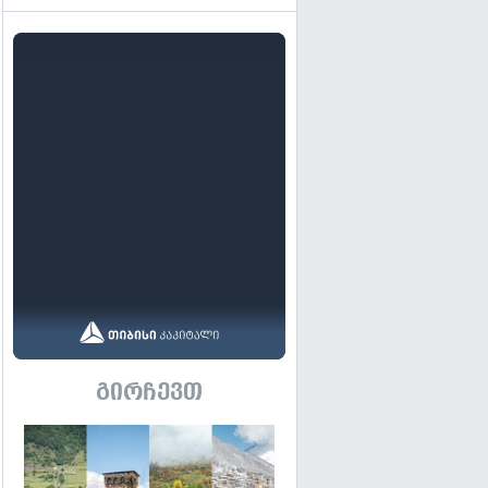
გირჩევთ
გადახედვა