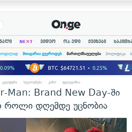
×
ნალი
NE
T
ვიდეო
ოპ-ედი
ქვიზები
საკითხ
ყოფილად
მთავარია გჯეროდეს
მართლმსაჯულება
პოლიტიკა
კულტურა
ხელოვნება
კინო
ტელევიზია
der-Man: Brand New Day-ში
სი როლი დღემდე უცნობია