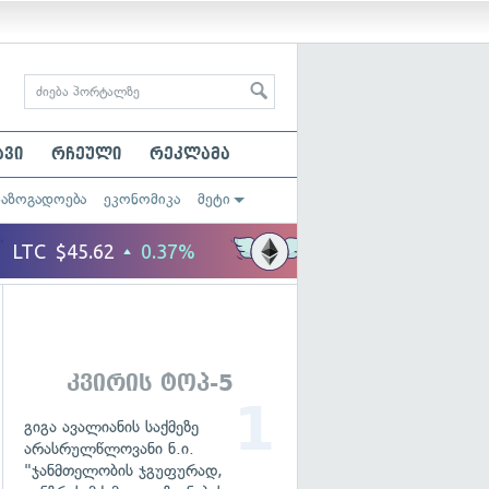
ავი
რჩეული
რეკლამა
საზოგადოება
ეკონომიკა
მეტი
კვირის ტოპ-5
გიგა ავალიანის საქმეზე
არასრულწლოვანი ნ.ი.
"ჯანმთელობის ჯგუფურად,