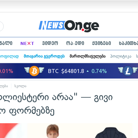
×
ნალი
NE
T
ვიდეო
ოპ-ედი
ქვიზები
საკითხ
ყოფილად
მთავარია გჯეროდეს
მართლმსაჯულება
პოლიტიკა
ლება
სკოლა
ოლიესტერი არაა" — გივი
ლო ფორმებზე