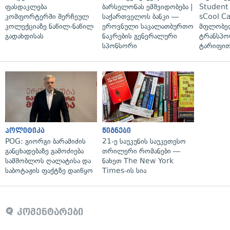
ფასდაკლება
ბარსელონას ემშვიდობება |
Student 
კომფორტერში შერჩეულ
საქართველოს ბანკი —
sCool Ca
კოლექციაზე ნაწილ-ნაწილ
ეროვნული საკალათბურთო
მფლობელ
გადახდისას
ნაკრების გენერალური
ტრანსპო
სპონსორი
ტარიფით
პოლიტიკა
წიგნები
POG: გიორგი ბარამიძის
21-ე საუკუნის საუკეთესო
განცხადებაზე გამოძიება
თრილერი რომანები —
სამშობლოს ღალატისა და
ნახეთ The New York
საბოტაჟის ფაქტზე დაიწყო
Times-ის სია
კომენტარები