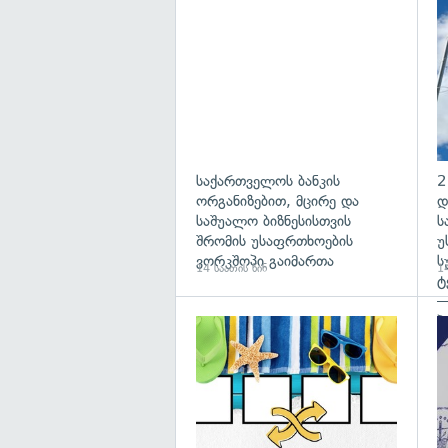
საქართველოს ბანკის
2
ორგანიზებით, მცირე და
დ
საშუალო ბიზნესისთვის
ს
შრომის უსაფრთხოების
უ
ვორკშოპი გაიმართა
ს
14 საათის წინ
14
ტ
—
პ
გა