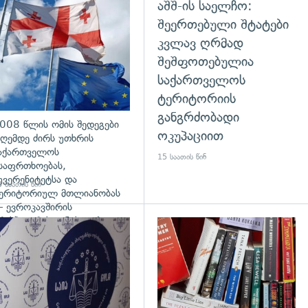
აშშ-ის საელჩო:
გადახედვა
შეერთებული შტატები
კვლავ ღრმად
შეშფოთებულია
საქართველოს
ტერიტორიის
განგრძობადი
008 წლის ომის შედეგები
ოკუპაციით
ღემდე ძირს უთხრის
აქართველოს
15 საათის წინ
საფრთხოებას,
უვერენიტეტსა და
 საათის წინ
ერიტორიულ მთლიანობას
 ევროკავშირის
რესპიკერის განცხადება
დახედვა
გადახედვა