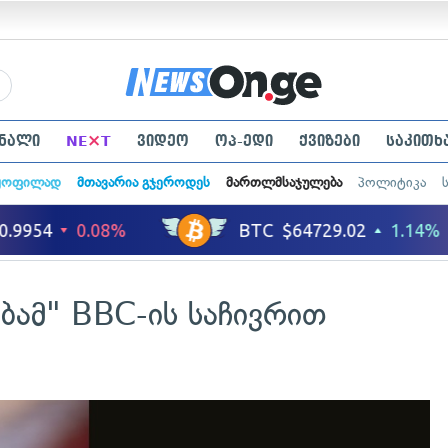
×
ნალი
NE
T
ვიდეო
ოპ-ედი
ქვიზები
საკითხ
ყოფილად
მთავარია გჯეროდეს
მართლმსაჯულება
პოლიტიკა
ბამ" BBC-ის საჩივრით