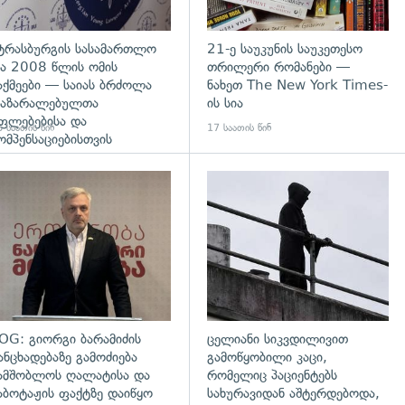
ტრასბურგის სასამართლო
21-ე საუკუნის საუკეთესო
ა 2008 წლის ომის
თრილერი რომანები —
აქმეები — საიას ბრძოლა
ნახეთ The New York Times-
აზარალებულთა
ის სია
ფლებებისა და
 საათის წინ
17 საათის წინ
ომპენსაციებისთვის
დახედვა
გადახედვა
OG: გიორგი ბარამიძის
ცელიანი სიკვდილივით
ანცხადებაზე გამოძიება
გამოწყობილი კაცი,
ამშობლოს ღალატისა და
რომელიც პაციენტებს
აბოტაჟის ფაქტზე დაიწყო
სახურავიდან აშტერდებოდა,