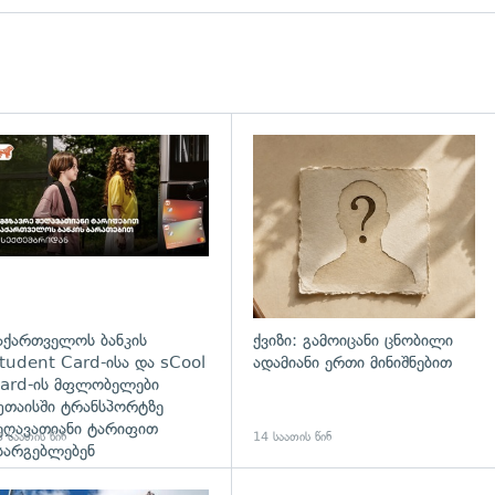
დახედვა
აქართველოს ბანკის
ქვიზი: გამოიცანი ცნობილი
tudent Card-ისა და sCool
ადამიანი ერთი მინიშნებით
ard-ის მფლობელები
უთაისში ტრანსპორტზე
ეღავათიანი ტარიფით
 საათის წინ
14 საათის წინ
სარგებლებენ