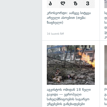
კროსვორდი: ააწყვე სიტყვა
ს
არეული ასოებით (თემა:
დ
ზაფხული)
ს
დ
უ
16 საათის წინ
16
კ
გა
აგვისტოს ომიდან 18 წელი
P
გავიდა — ევროპული
გ
სახელმწიფოების საგარეო
ს
უწყებების განცხადებები
ს