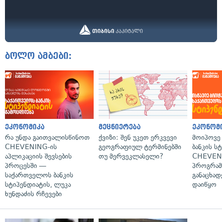
ბოლო ამბები:
ეკონომიკა
მეცნიერება
ეკონომ
რა უნდა გაითვალისწინოთ
ქვიზი: შენ უკეთ ერკვევი
მოიპოვე
CHEVENING-ის
გეოგრაფიულ ტერმინებში
ბანკის ს
აპლიკაციის შევსების
თუ მერვეკლასელი?
CHEVEN
პროცესში —
პროგრამ
საქართველოს ბანკის
განაცხად
სტიპენდიატის, ლუკა
დაიწყო
ხუნდაძის რჩევები