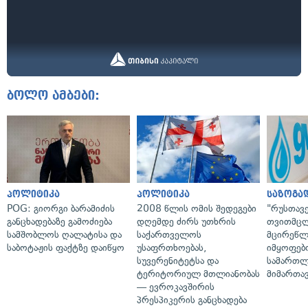
ბოლო ამბები:
პოლიტიკა
პოლიტიკა
საზოგა
POG: გიორგი ბარამიძის
2008 წლის ომის შედეგები
"რუსთავ
განცხადებაზე გამოძიება
დღემდე ძირს უთხრის
თვითმც
სამშობლოს ღალატისა და
საქართველოს
მცირეწლ
საბოტაჟის ფაქტზე დაიწყო
უსაფრთხოებას,
იმყოფებ
სუვერენიტეტსა და
სამართლ
ტერიტორიულ მთლიანობას
მიმართა
— ევროკავშირის
პრესპიკერის განცხადება