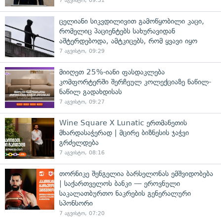
7 აგვისტო, 09:31
ცელიანი სიკვდილივით გამოწყობილი კაცი,
რომელიც პაციენტებს სახურავიდან
აშტერდებოდა, ამტკიცებს, რომ ყვავი იყო
7 აგვისტო, 09:29
მიიღეთ 25%-იანი ფასდაკლება
კომფორტერში შერჩეულ კოლექციაზე ნაწილ-
ნაწილ გადახდისას
7 აგვისტო, 09:27
Wine Square X Lunatic ერთმანეთის
მხარდასაჭერად | მცირე ბიზნესის ჯაჭვი
გრძელდება
7 აგვისტო, 08:16
თორნიკე შენგელია ბარსელონას ემშვიდობება
| საქართველოს ბანკი — ეროვნული
საკალათბურთო ნაკრების გენერალური
სპონსორი
7 აგვისტო, 07:20