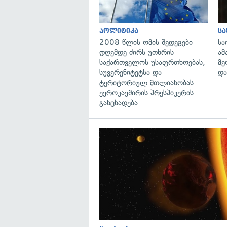
პოლიტიკა
ს
2008 წლის ომის შედეგები
სა
დღემდე ძირს უთხრის
ამ
საქართველოს უსაფრთხოებას,
მე
სუვერენიტეტსა და
და
ტერიტორიულ მთლიანობას —
ევროკავშირის პრესპიკერის
განცხადება