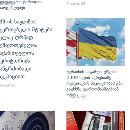
ეღავათიანი ტარიფით
საათის წინ
5 საათის წინ
სარგებლებენ
შშ-ის საელჩო:
ეერთებული შტატები
კვლავ ღრმად
შეშფოთებულია
საქართველოს
ტერიტორიის
ანგრძობადი
უკრაინის საგარეო უწყება:
კუპაციით
2008 წლის აგრესიაზე
რეაგირების ნაკლებობამ გზა
საათის წინ
გაუხსნა ფართომასშტაბიან
ომებს
6 საათის წინ
დახედვა
გადახედვა