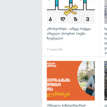
კროსვორდი: ააწყვე სიტყვა
ს
არეული ასოებით (თემა:
დ
ზაფხული)
ს
დ
უ
7 საათის წინ
7 
კ
ისწავლე საზღვარგარეთ
ა