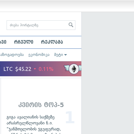
ავი
რჩეული
რეკლამა
საზოგადოება
ეკონომიკა
მეტი
კვირის ტოპ-5
გიგა ავალიანის საქმეზე
არასრულწლოვანი ნ.ი.
"ჯანმთელობის ჯგუფურად,