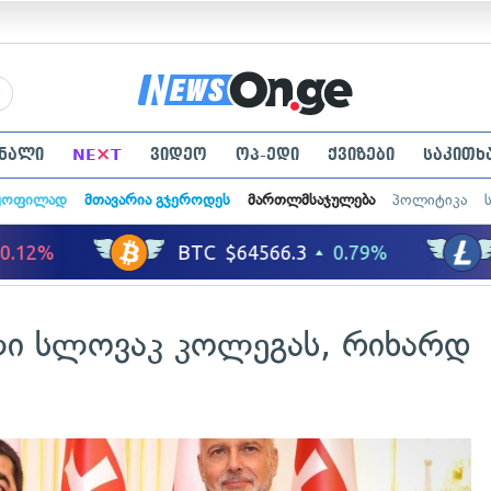
×
ნალი
NE
T
ვიდეო
ოპ-ედი
ქვიზები
საკითხ
ყოფილად
მთავარია გჯეროდეს
მართლმსაჯულება
პოლიტიკა
ლი სლოვაკ კოლეგას, რიხარდ