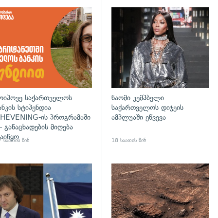
დახედვა
ოიპოვე საქართველოს
ნაომი კემპბელი
ანკის სტიპენდია
საქართველოს დიჯეის
HEVENING-ის პროგრამაში
ამპლუაში ეწვევა
 განაცხადების მიღება
აიწყო
 საათის წინ
18 საათის წინ
დახედვა
გადახედვა