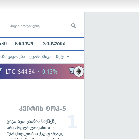
ავი
რჩეული
რეკლამა
საზოგადოება
ეკონომიკა
მეტი
კვირის ტოპ-5
გიგა ავალიანის საქმეზე
არასრულწლოვანი ნ.ი.
"ჯანმთელობის ჯგუფურად,