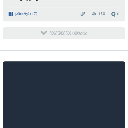
გაზიარება
(
7
)
130
0
მომდევნო ციტატა