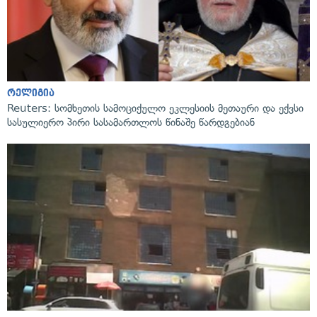
რელიგია
Reuters: სომხეთის სამოციქულო ეკლესიის მეთაური და ექვსი
სასულიერო პირი სასამართლოს წინაშე წარდგებიან