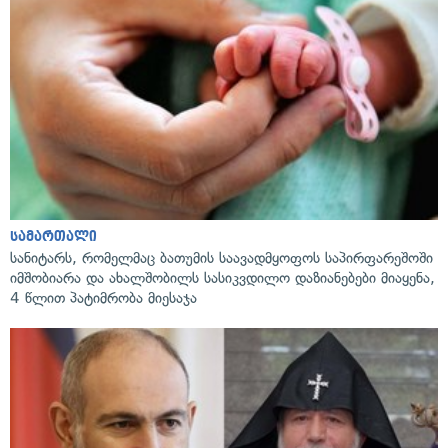
სამართალი
სანიტარს, რომელმაც ბათუმის საავადმყოფოს საპირფარეშოში
იმშობიარა და ახალშობილს სასიკვდილო დაზიანებები მიაყენა,
4 წლით პატიმრობა მიესაჯა