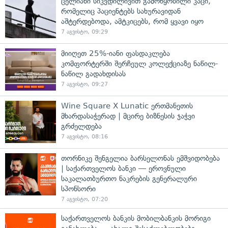
ცელიანი სიკვდილივით გამოწყობილი კაცი,
რომელიც პაციენტებს სახურავიდან
აშტერდებოდა, ამტკიცებს, რომ ყვავი იყო
7 აგვისტო, 09:29
მიიღეთ 25%-იანი ფასდაკლება
კომფორტერში შერჩეულ კოლექციაზე ნაწილ-
ნაწილ გადახდისას
7 აგვისტო, 09:27
Wine Square X Lunatic ერთმანეთის
მხარდასაჭერად | მცირე ბიზნესის ჯაჭვი
გრძელდება
7 აგვისტო, 08:16
თორნიკე შენგელია ბარსელონას ემშვიდობება
| საქართველოს ბანკი — ეროვნული
საკალათბურთო ნაკრების გენერალური
სპონსორი
7 აგვისტო, 07:20
საქართველოს ბანკის მობილბანკის მორიგი