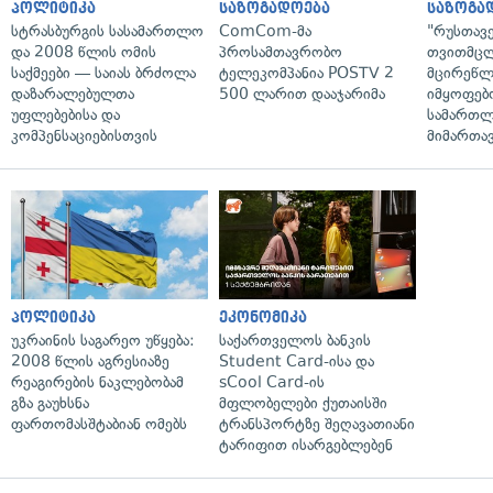
პოლიტიკა
საზოგადოება
საზოგა
სტრასბურგის სასამართლო
ComCom-მა
"რუსთავ
და 2008 წლის ომის
პროსამთავრობო
თვითმც
საქმეები — საიას ბრძოლა
ტელეკომპანია POSTV 2
მცირეწლ
დაზარალებულთა
500 ლარით დააჯარიმა
იმყოფებ
უფლებებისა და
სამართლ
კომპენსაციებისთვის
მიმართა
პოლიტიკა
ეკონომიკა
უკრაინის საგარეო უწყება:
საქართველოს ბანკის
2008 წლის აგრესიაზე
Student Card-ისა და
რეაგირების ნაკლებობამ
sCool Card-ის
გზა გაუხსნა
მფლობელები ქუთაისში
ფართომასშტაბიან ომებს
ტრანსპორტზე შეღავათიანი
ტარიფით ისარგებლებენ