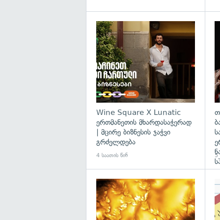
Wine Square X Lunatic
თ
ერთმანეთის მხარდასაჭერად
ბ
| მცირე ბიზნესის ჯაჭვი
ს
გრძელდება
ე
ნ
4 საათის წინ
5 
ს
გა