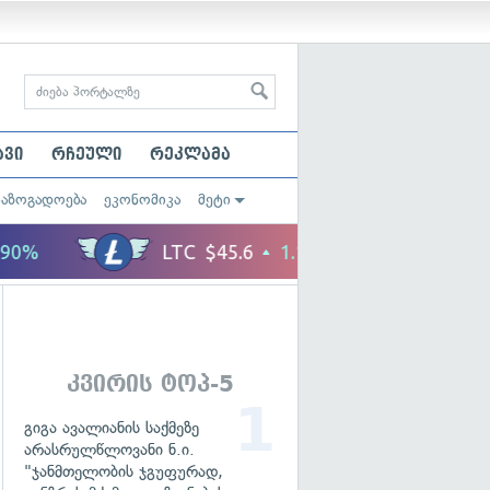
ავი
რჩეული
რეკლამა
საზოგადოება
ეკონომიკა
მეტი
კვირის ტოპ-5
გიგა ავალიანის საქმეზე
არასრულწლოვანი ნ.ი.
"ჯანმთელობის ჯგუფურად,