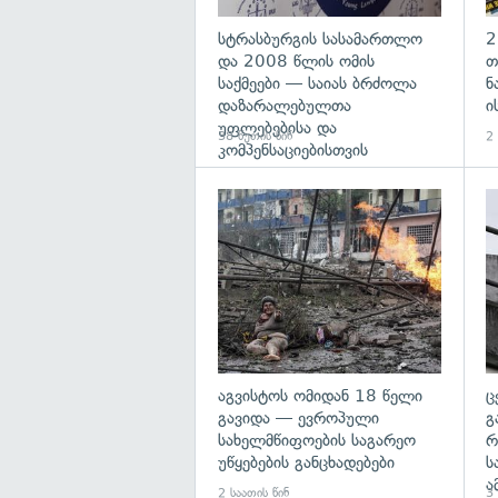
სტრასბურგის სასამართლო
2
და 2008 წლის ომის
თ
საქმეები — საიას ბრძოლა
ნ
დაზარალებულთა
ი
უფლებებისა და
38 წუთის წინ
2 
კომპენსაციებისთვის
გა
აგვისტოს ომიდან 18 წელი
ც
გავიდა — ევროპული
გ
სახელმწიფოების საგარეო
რ
უწყებების განცხადებები
ს
ა
2 საათის წინ
3 