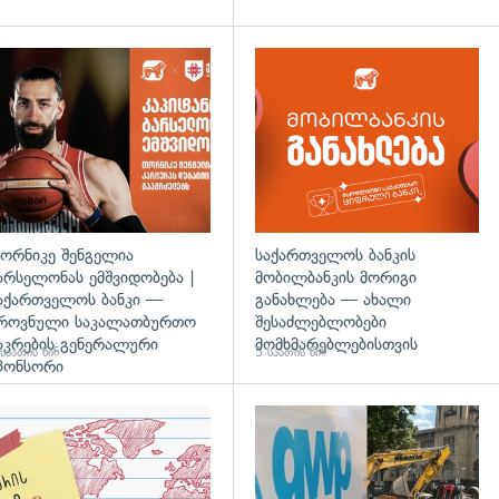
ორნიკე შენგელია
საქართველოს ბანკის
არსელონას ემშვიდობება |
მობილბანკის მორიგი
აქართველოს ბანკი —
განახლება — ახალი
როვნული საკალათბურთო
შესაძლებლობები
აკრების გენერალური
მომხმარებლებისთვის
საათის წინ
5 საათის წინ
პონსორი
დახედვა