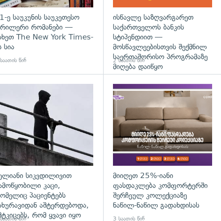
1-ე საუკუნის საუკეთესო
ისწავლე საზღვარგარეთ
რილერი რომანები —
საქართველოს ბანკის
ახეთ The New York Times-
სტიპენდიით —
ს სია
მოსწავლეებისთვის შექმნილ
საერთაშორისო პროგრამაზე
საათის წინ
2 საათის წინ
მიღება დაიწყო
დახედვა
გადახედვა
ელიანი სიკვდილივით
მიიღეთ 25%-იანი
ამოწყობილი კაცი,
ფასდაკლება კომფორტერში
ომელიც პაციენტებს
შერჩეულ კოლექციაზე
ახურავიდან აშტერდებოდა,
ნაწილ-ნაწილ გადახდისას
მტკიცებს, რომ ყვავი იყო
საათის წინ
3 საათის წინ