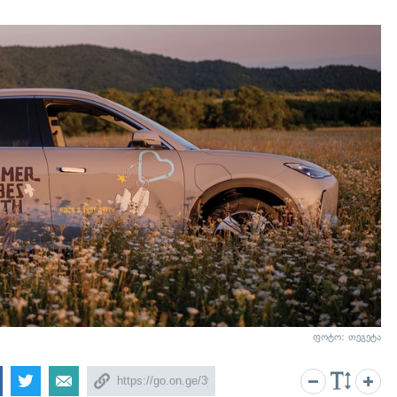
ფოტო: თეგეტა