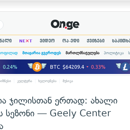
×
ნალი
NE
T
ვიდეო
ოპ-ედი
ქვიზები
საკითხ
ყოფილად
მთავარია გჯეროდეს
მართლმსაჯულება
პოლიტიკა
ბიზნესი
კულტურა
ხელოვნება
მუსიკა
ია ჯილისთან ერთად: ახალი
ს სეზონი — Geely Center
ა