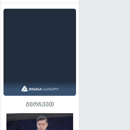
გირჩევთ
გადახედვა