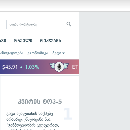
ავი
რჩეული
რეკლამა
საზოგადოება
ეკონომიკა
მეტი
კვირის ტოპ-5
გიგა ავალიანის საქმეზე
არასრულწლოვანი ნ.ი.
"ჯანმთელობის ჯგუფურად,