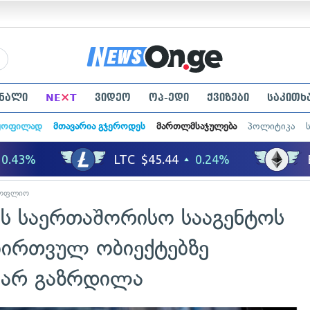
×
ნალი
NE
T
ვიდეო
ოპ-ედი
ქვიზები
საკითხ
ყოფილად
მთავარია გჯეროდეს
მართლმსაჯულება
პოლიტიკა
სოფლიო
ის საერთაშორისო სააგენტოს
ბირთვულ ობიექტებზე
 არ გაზრდილა