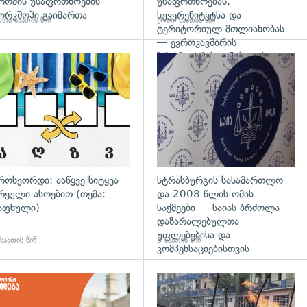
რომის უსაფრთხოების
უსაფრთხოებას,
ორკშოპი გაიმართა
სუვერენიტეტსა და
თი საათის წინ
ერთი საათის წინ
ტერიტორიულ მთლიანობას
— ევროკავშირის
პრესპიკერის განცხადება
გადახედვა
როსვორდი: ააწყვე სიტყვა
სტრასბურგის სასამართლო
რეული ასოებით (თემა:
და 2008 წლის ომის
აფხული)
საქმეები — საიას ბრძოლა
დაზარალებულთა
უფლებებისა და
საათის წინ
3 საათის წინ
კომპენსაციებისთვის
დახედვა