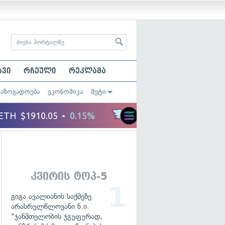
ავი
რჩეული
რეკლამა
საზოგადოება
ეკონომიკა
მეტი
კვირის ტოპ-5
გიგა ავალიანის საქმეზე
არასრულწლოვანი ნ.ი.
"ჯანმთელობის ჯგუფურად,