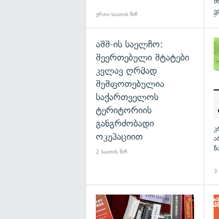
შ
ვ
ერთი საათის წინ
ერ
აშშ-ის საელჩო:
შეერთებული შტატები
კვლავ ღრმად
შეშფოთებულია
საქართველოს
ტერიტორიის
განგრძობადი
კ
ოკუპაციით
ა
ზ
2 საათის წინ
3 
გა