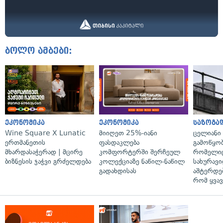
ბოლო ამბები:
ეკონომიკა
ეკონომიკა
საზოგა
Wine Square X Lunatic
მიიღეთ 25%-იანი
ცელიანი
ერთმანეთის
ფასდაკლება
გამოწყობ
მხარდასაჭერად | მცირე
კომფორტერში შერჩეულ
რომელიც
ბიზნესის ჯაჭვი გრძელდება
კოლექციაზე ნაწილ-ნაწილ
სახურავი
გადახდისას
აშტერდებ
რომ ყვავ