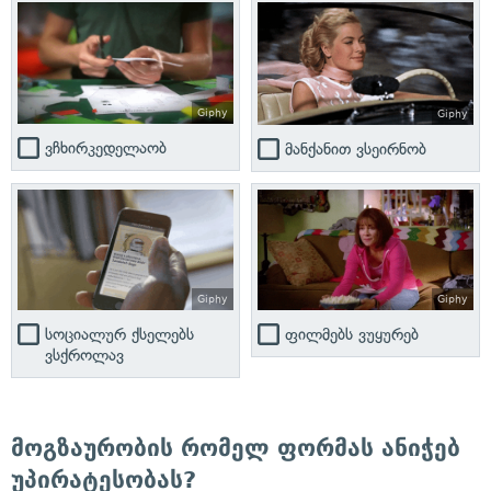
Giphy
Giphy
ვჩხირკედელაობ
მანქანით ვსეირნობ
Giphy
Giphy
ფილმებს ვუყურებ
სოციალურ ქსელებს
ვსქროლავ
მოგზაურობის რომელ ფორმას ანიჭებ
უპირატესობას?